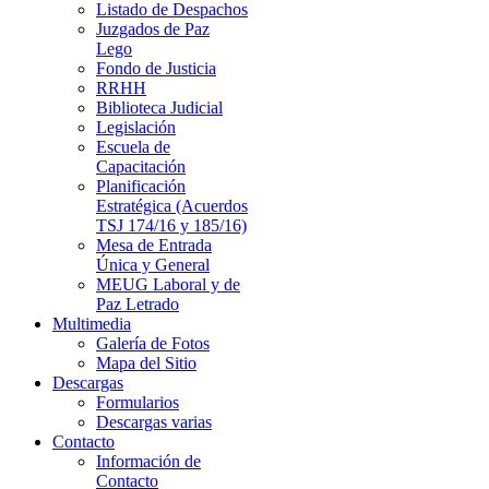
Listado de Despachos
Juzgados de Paz
Lego
Fondo de Justicia
RRHH
Biblioteca Judicial
Legislación
Escuela de
Capacitación
Planificación
Estratégica (Acuerdos
TSJ 174/16 y 185/16)
Mesa de Entrada
Única y General
MEUG Laboral y de
Paz Letrado
Multimedia
Galería de Fotos
Mapa del Sitio
Descargas
Formularios
Descargas varias
Contacto
Información de
Contacto