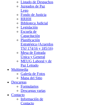
Listado de Despachos
Juzgados de Paz
Lego
Fondo de Justicia
RRHH
Biblioteca Judicial
Legislación
Escuela de
Capacitación
Planificación
Estratégica (Acuerdos
TSJ 174/16 y 185/16)
Mesa de Entrada
Única y General
MEUG Laboral y de
Paz Letrado
Multimedia
Galería de Fotos
Mapa del Sitio
Descargas
Formularios
Descargas varias
Contacto
Información de
Contacto