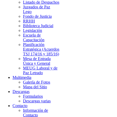
Listado de Despachos
Juzgados de Paz
Lego
Fondo de Justicia
RRHH
Biblioteca Judicial
Legislación
Escuela de
Capacitación
Planificación
Estratégica (Acuerdos
TSJ 174/16 y 185/16)
Mesa de Entrada
Única y General
MEUG Laboral y de
Paz Letrado
Multimedia
Galería de Fotos
Mapa del Sitio
Descargas
Formularios
Descargas varias
Contacto
Información de
Contacto