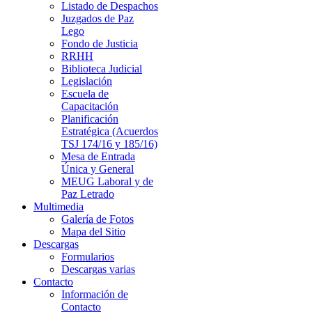
Listado de Despachos
Juzgados de Paz
Lego
Fondo de Justicia
RRHH
Biblioteca Judicial
Legislación
Escuela de
Capacitación
Planificación
Estratégica (Acuerdos
TSJ 174/16 y 185/16)
Mesa de Entrada
Única y General
MEUG Laboral y de
Paz Letrado
Multimedia
Galería de Fotos
Mapa del Sitio
Descargas
Formularios
Descargas varias
Contacto
Información de
Contacto