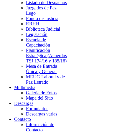
Listado de Despachos
Juzgados de Paz
Lego
Fondo de Justicia
RRHH
Biblioteca Judicial
Legislación
Escuela de
Capacitación
Planificación
Estratégica (Acuerdos
TSJ 174/16 y 185/16)
Mesa de Entrada
Única y General
MEUG Laboral y de
Paz Letrado
Multimedia
Galería de Fotos
Mapa del Sitio
Descargas
Formularios
Descargas varias
Contacto
Información de
Contacto