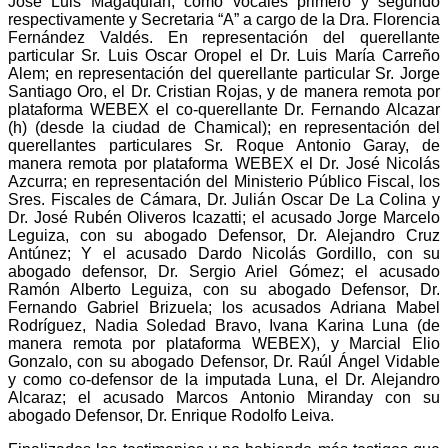
José Luis Magaquian, como vocales primero y segundo
respectivamente y Secretaria “A” a cargo de la Dra. Florencia
Fernández Valdés. En representación del querellante
particular Sr. Luis Oscar Oropel el Dr. Luis María Carreño
Alem; en representación del querellante particular Sr. Jorge
Santiago Oro, el Dr. Cristian Rojas, y de manera remota por
plataforma WEBEX el co-querellante Dr. Fernando Alcazar
(h) (desde la ciudad de Chamical); en representación del
querellantes particulares Sr. Roque Antonio Garay, de
manera remota por plataforma WEBEX el Dr. José Nicolás
Azcurra; en representación del Ministerio Público Fiscal, los
Sres. Fiscales de Cámara, Dr. Julián Oscar De La Colina y
Dr. José Rubén Oliveros Icazatti; el acusado Jorge Marcelo
Leguiza, con su abogado Defensor, Dr. Alejandro Cruz
Antúnez; Y el acusado Dardo Nicolás Gordillo, con su
abogado defensor, Dr. Sergio Ariel Gómez; el acusado
Ramón Alberto Leguiza, con su abogado Defensor, Dr.
Fernando Gabriel Brizuela; los acusados Adriana Mabel
Rodríguez, Nadia Soledad Bravo, Ivana Karina Luna (de
manera remota por plataforma WEBEX), y Marcial Elio
Gonzalo, con su abogado Defensor, Dr. Raúl Ángel Vidable
y como co-defensor de la imputada Luna, el Dr. Alejandro
Alcaraz; el acusado Marcos Antonio Miranday con su
abogado Defensor, Dr. Enrique Rodolfo Leiva.