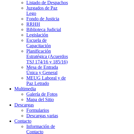
Listado de Despachos
Juzgados de Paz
Lego
Fondo de Justicia
RRHH
Biblioteca Judicial
Legislación
Escuela de
Capacitación
Planificación
Estratégica (Acuerdos
TSJ 174/16 y 185/16)
Mesa de Entrada
Única y General
MEUG Laboral y de
Paz Letrado
Multimedia
Galería de Fotos
Mapa del Sitio
Descargas
Formularios
Descargas varias
Contacto
Información de
Contacto