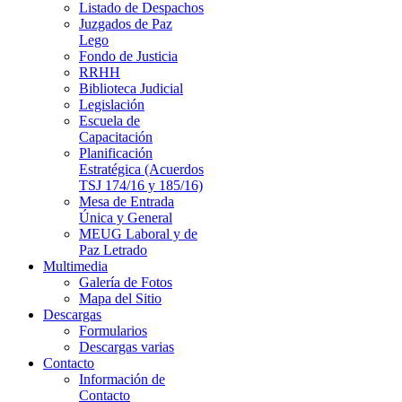
Listado de Despachos
Juzgados de Paz
Lego
Fondo de Justicia
RRHH
Biblioteca Judicial
Legislación
Escuela de
Capacitación
Planificación
Estratégica (Acuerdos
TSJ 174/16 y 185/16)
Mesa de Entrada
Única y General
MEUG Laboral y de
Paz Letrado
Multimedia
Galería de Fotos
Mapa del Sitio
Descargas
Formularios
Descargas varias
Contacto
Información de
Contacto