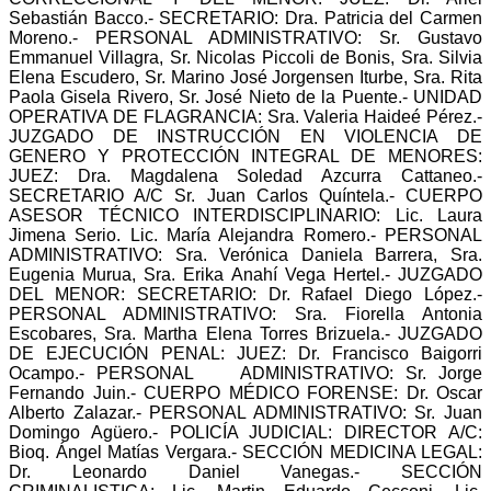
Sebastián Bacco.- SECRETARIO: Dra. Patricia del Carmen
Moreno.- PERSONAL ADMINISTRATIVO: Sr. Gustavo
Emmanuel Villagra, Sr. Nicolas Piccoli de Bonis, Sra. Silvia
Elena Escudero, Sr. Marino José Jorgensen Iturbe, Sra. Rita
Paola Gisela Rivero, Sr. José Nieto de la Puente.- UNIDAD
OPERATIVA DE FLAGRANCIA: Sra. Valeria Haideé Pérez.-
JUZGADO DE INSTRUCCIÓN EN VIOLENCIA DE
GENERO Y PROTECCIÓN INTEGRAL DE MENORES:
JUEZ: Dra. Magdalena Soledad Azcurra Cattaneo.-
SECRETARIO A/C Sr. Juan Carlos Quíntela.- CUERPO
ASESOR TÉCNICO INTERDISCIPLINARIO: Lic. Laura
Jimena Serio. Lic. María Alejandra Romero.- PERSONAL
ADMINISTRATIVO: Sra. Verónica Daniela Barrera, Sra.
Eugenia Murua, Sra. Erika Anahí Vega Hertel.- JUZGADO
DEL MENOR: SECRETARIO: Dr. Rafael Diego López.-
PERSONAL ADMINISTRATIVO: Sra. Fiorella Antonia
Escobares, Sra. Martha Elena Torres Brizuela.- JUZGADO
DE EJECUCIÓN PENAL: JUEZ: Dr. Francisco Baigorri
Ocampo.- PERSONAL ADMINISTRATIVO: Sr. Jorge
Fernando Juin.- CUERPO MÉDICO FORENSE: Dr. Oscar
Alberto Zalazar.- PERSONAL ADMINISTRATIVO: Sr. Juan
Domingo Agüero.- POLICÍA JUDICIAL: DIRECTOR A/C:
Bioq. Ángel Matías Vergara.- SECCIÓN MEDICINA LEGAL:
Dr. Leonardo Daniel Vanegas.- SECCIÓN