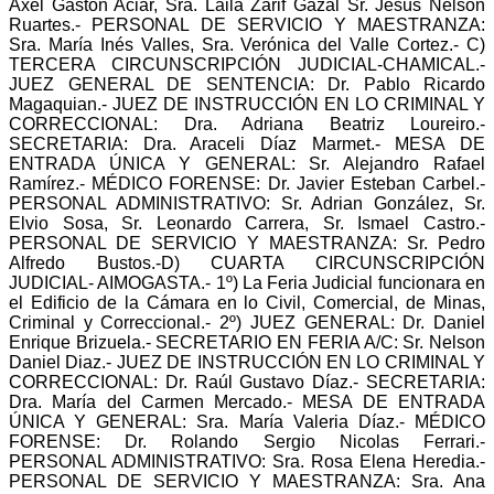
Axel Gastón Aciar, Sra. Laila Zarif Gazal Sr. Jesús Nelson
Ruartes.- PERSONAL DE SERVICIO Y MAESTRANZA:
Sra. María Inés Valles, Sra. Verónica del Valle Cortez.- C)
TERCERA CIRCUNSCRIPCIÓN JUDICIAL-CHAMICAL.-
JUEZ GENERAL DE SENTENCIA: Dr. Pablo Ricardo
Magaquian.- JUEZ DE INSTRUCCIÓN EN LO CRIMINAL Y
CORRECCIONAL: Dra. Adriana Beatriz Loureiro.-
SECRETARIA: Dra. Araceli Díaz Marmet.- MESA DE
ENTRADA ÚNICA Y GENERAL: Sr. Alejandro Rafael
Ramírez.- MÉDICO FORENSE: Dr. Javier Esteban Carbel.-
PERSONAL ADMINISTRATIVO: Sr. Adrian González, Sr.
Elvio Sosa, Sr. Leonardo Carrera, Sr. Ismael Castro.-
PERSONAL DE SERVICIO Y MAESTRANZA: Sr. Pedro
Alfredo Bustos.-D) CUARTA CIRCUNSCRIPCIÓN
JUDICIAL- AIMOGASTA.- 1º) La Feria Judicial funcionara en
el Edificio de la Cámara en lo Civil, Comercial, de Minas,
Criminal y Correccional.- 2º) JUEZ GENERAL: Dr. Daniel
Enrique Brizuela.- SECRETARIO EN FERIA A/C: Sr. Nelson
Daniel Diaz.- JUEZ DE INSTRUCCIÓN EN LO CRIMINAL Y
CORRECCIONAL: Dr. Raúl Gustavo Díaz.- SECRETARIA:
Dra. María del Carmen Mercado.- MESA DE ENTRADA
ÚNICA Y GENERAL: Sra. María Valeria Díaz.- MÉDICO
FORENSE: Dr. Rolando Sergio Nicolas Ferrari.-
PERSONAL ADMINISTRATIVO: Sra. Rosa Elena Heredia.-
PERSONAL DE SERVICIO Y MAESTRANZA: Sra. Ana