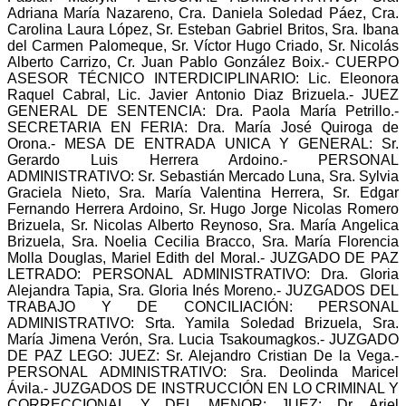
Adriana María Nazareno, Cra. Daniela Soledad Páez, Cra.
Carolina Laura López, Sr. Esteban Gabriel Britos, Sra. Ibana
del Carmen Palomeque, Sr. Víctor Hugo Criado, Sr. Nicolás
Alberto Carrizo, Cr. Juan Pablo González Boix.- CUERPO
ASESOR TÉCNICO INTERDICIPLINARIO: Lic. Eleonora
Raquel Cabral, Lic. Javier Antonio Diaz Brizuela.- JUEZ
GENERAL DE SENTENCIA: Dra. Paola María Petrillo.-
SECRETARIA EN FERIA: Dra. María José Quiroga de
Orona.- MESA DE ENTRADA UNICA Y GENERAL: Sr.
Gerardo Luis Herrera Ardoino.- PERSONAL
ADMINISTRATIVO: Sr. Sebastián Mercado Luna, Sra. Sylvia
Graciela Nieto, Sra. María Valentina Herrera, Sr. Edgar
Fernando Herrera Ardoino, Sr. Hugo Jorge Nicolas Romero
Brizuela, Sr. Nicolas Alberto Reynoso, Sra. María Angelica
Brizuela, Sra. Noelia Cecilia Bracco, Sra. María Florencia
Molla Douglas, Mariel Edith del Moral.- JUZGADO DE PAZ
LETRADO: PERSONAL ADMINISTRATIVO: Dra. Gloria
Alejandra Tapia, Sra. Gloria Inés Moreno.- JUZGADOS DEL
TRABAJO Y DE CONCILIACIÓN: PERSONAL
ADMINISTRATIVO: Srta. Yamila Soledad Brizuela, Sra.
María Jimena Verón, Sra. Lucia Tsakoumagkos.- JUZGADO
DE PAZ LEGO: JUEZ: Sr. Alejandro Cristian De la Vega.-
PERSONAL ADMINISTRATIVO: Sra. Deolinda Maricel
Ávila.- JUZGADOS DE INSTRUCCIÓN EN LO CRIMINAL Y
CORRECCIONAL Y DEL MENOR: JUEZ: Dr. Ariel