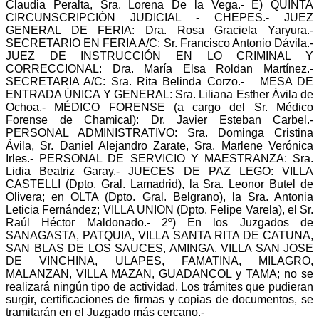
Claudia Peralta, Sra. Lorena De la Vega.- E) QUINTA
CIRCUNSCRIPCIÓN JUDICIAL - CHEPES.- JUEZ
GENERAL DE FERIA: Dra. Rosa Graciela Yaryura.-
SECRETARIO EN FERIA A/C: Sr. Francisco Antonio Dávila.-
JUEZ DE INSTRUCCIÓN EN LO CRIMINAL Y
CORRECCIONAL: Dra. María Elsa Roldan Martínez.-
SECRETARIA A/C: Sra. Rita Belinda Corzo.- MESA DE
ENTRADA ÚNICA Y GENERAL: Sra. Liliana Esther Ávila de
Ochoa.- MÉDICO FORENSE (a cargo del Sr. Médico
Forense de Chamical): Dr. Javier Esteban Carbel.-
PERSONAL ADMINISTRATIVO: Sra. Dominga Cristina
Ávila, Sr. Daniel Alejandro Zarate, Sra. Marlene Verónica
Irles.- PERSONAL DE SERVICIO Y MAESTRANZA: Sra.
Lidia Beatriz Garay.- JUECES DE PAZ LEGO: VILLA
CASTELLI (Dpto. Gral. Lamadrid), la Sra. Leonor Butel de
Olivera; en OLTA (Dpto. Gral. Belgrano), la Sra. Antonia
Leticia Fernández; VILLA UNION (Dpto. Felipe Varela), el Sr.
Raúl Héctor Maldonado.- 2º) En los Juzgados de
SANAGASTA, PATQUIA, VILLA SANTA RITA DE CATUNA,
SAN BLAS DE LOS SAUCES, AMINGA, VILLA SAN JOSE
DE VINCHINA, ULAPES, FAMATINA, MILAGRO,
MALANZAN, VILLA MAZAN, GUADANCOL y TAMA; no se
realizará ningún tipo de actividad. Los trámites que pudieran
surgir, certificaciones de firmas y copias de documentos, se
tramitarán en el Juzgado más cercano.-