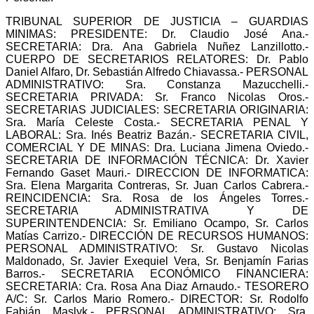
TRIBUNAL SUPERIOR DE JUSTICIA – GUARDIAS
MINIMAS: PRESIDENTE: Dr. Claudio José Ana.-
SECRETARIA: Dra. Ana Gabriela Nuñez Lanzillotto.-
CUERPO DE SECRETARIOS RELATORES: Dr. Pablo
Daniel Alfaro, Dr. Sebastián Alfredo Chiavassa.- PERSONAL
ADMINISTRATIVO: Sra. Constanza Mazucchelli.-
SECRETARIA PRIVADA: Sr. Franco Nicolas Oros.-
SECRETARIAS JUDICIALES: SECRETARIA ORIGINARIA:
Sra. María Celeste Costa.- SECRETARIA PENAL Y
LABORAL: Sra. Inés Beatriz Bazán.- SECRETARIA CIVIL,
COMERCIAL Y DE MINAS: Dra. Luciana Jimena Oviedo.-
SECRETARIA DE INFORMACIÓN TÉCNICA: Dr. Xavier
Fernando Gaset Mauri.- DIRECCION DE INFORMATICA:
Sra. Elena Margarita Contreras, Sr. Juan Carlos Cabrera.-
REINCIDENCIA: Sra. Rosa de los Ángeles Torres.-
SECRETARIA ADMINISTRATIVA Y DE
SUPERINTENDENCIA: Sr. Emiliano Ocampo, Sr. Carlos
Matías Carrizo.- DIRECCIÓN DE RECURSOS HUMANOS:
PERSONAL ADMINISTRATIVO: Sr. Gustavo Nicolas
Maldonado, Sr. Javier Exequiel Vera, Sr. Benjamín Farias
Barros.- SECRETARIA ECONÓMICO FINANCIERA:
SECRETARIA: Cra. Rosa Ana Diaz Arnaudo.- TESORERO
A/C: Sr. Carlos Mario Romero.- DIRECTOR: Sr. Rodolfo
Fabián Maslyk.- PERSONAL ADMINISTRATIVO: Sra.