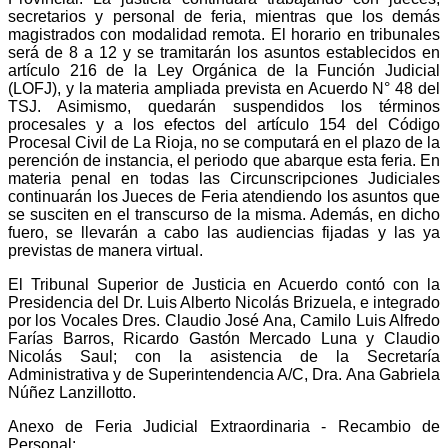
secretarios y personal de feria, mientras que los demás
magistrados con modalidad remota. El horario en tribunales
será de 8 a 12 y se tramitarán los asuntos establecidos en
artículo 216 de la Ley Orgánica de la Función Judicial
(LOFJ), y la materia ampliada prevista en Acuerdo N° 48 del
TSJ. Asimismo, quedarán suspendidos los términos
procesales y a los efectos del artículo 154 del Código
Procesal Civil de La Rioja, no se computará en el plazo de la
perención de instancia, el periodo que abarque esta feria. En
materia penal en todas las Circunscripciones Judiciales
continuarán los Jueces de Feria atendiendo los asuntos que
se susciten en el transcurso de la misma. Además, en dicho
fuero, se llevarán a cabo las audiencias fijadas y las ya
previstas de manera virtual.
El Tribunal Superior de Justicia en Acuerdo contó con la
Presidencia del Dr. Luis Alberto Nicolás Brizuela, e integrado
por los Vocales Dres. Claudio José Ana, Camilo Luis Alfredo
Farías Barros, Ricardo Gastón Mercado Luna y Claudio
Nicolás Saul; con la asistencia de la Secretaría
Administrativa y de Superintendencia A/C, Dra. Ana Gabriela
Núñez Lanzillotto.
Anexo de Feria Judicial Extraordinaria - Recambio de
Personal: