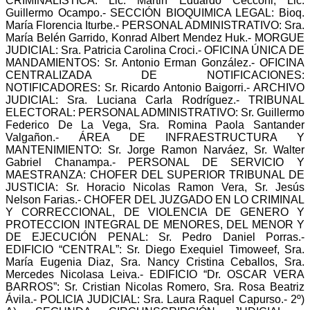
CRIMINALISTICA: Lic. Martin Eduardo Cecconi, Lic.
Guillermo Ocampo.- SECCIÓN BIOQUIMICA LEGAL: Bioq.
María Florencia Iturbe.- PERSONAL ADMINISTRATIVO: Sra.
María Belén Garrido, Konrad Albert Mendez Huk.- MORGUE
JUDICIAL: Sra. Patricia Carolina Croci.- OFICINA ÚNICA DE
MANDAMIENTOS: Sr. Antonio Erman González.- OFICINA
CENTRALIZADA DE NOTIFICACIONES:
NOTIFICADORES: Sr. Ricardo Antonio Baigorri.- ARCHIVO
JUDICIAL: Sra. Luciana Carla Rodríguez.- TRIBUNAL
ELECTORAL: PERSONAL ADMINISTRATIVO: Sr. Guillermo
Federico De La Vega, Sra. Romina Paola Santander
Valgañon.- ÁREA DE INFRAESTRUCTURA Y
MANTENIMIENTO: Sr. Jorge Ramon Narváez, Sr. Walter
Gabriel Chanampa.- PERSONAL DE SERVICIO Y
MAESTRANZA: CHOFER DEL SUPERIOR TRIBUNAL DE
JUSTICIA: Sr. Horacio Nicolas Ramon Vera, Sr. Jesús
Nelson Farias.- CHOFER DEL JUZGADO EN LO CRIMINAL
Y CORRECCIONAL, DE VIOLENCIA DE GENERO Y
PROTECCION INTEGRAL DE MENORES, DEL MENOR Y
DE EJECUCIÓN PENAL: Sr. Pedro Daniel Porras.-
EDIFICIO “CENTRAL”: Sr. Diego Exequiel Timoweef, Sra.
María Eugenia Diaz, Sra. Nancy Cristina Ceballos, Sra.
Mercedes Nicolasa Leiva.- EDIFICIO “Dr. OSCAR VERA
BARROS”: Sr. Cristian Nicolas Romero, Sra. Rosa Beatriz
Ávila.- POLICIA JUDICIAL: Sra. Laura Raquel Capurso.- 2º)