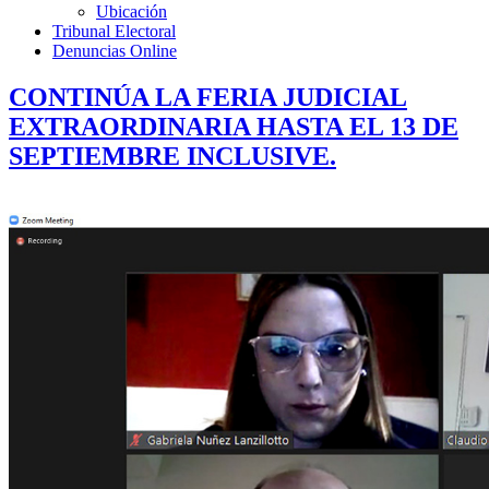
Ubicación
Tribunal Electoral
Denuncias Online
CONTINÚA LA FERIA JUDICIAL
EXTRAORDINARIA HASTA EL 13 DE
SEPTIEMBRE INCLUSIVE.