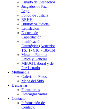
Listado de Despachos
Juzgados de Paz
Lego
Fondo de Justicia
RRHH
Biblioteca Judicial
Legislación
Escuela de
Capacitación
Planificación
Estratégica (Acuerdos
TSJ 174/16 y 185/16)
Mesa de Entrada
Única y General
MEUG Laboral y de
Paz Letrado
Multimedia
Galería de Fotos
Mapa del Sitio
Descargas
Formularios
Descargas varias
Contacto
Información de
Contacto