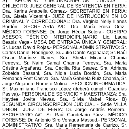
A) SEGUNDA CIRCUNSCRIPCIÓN JUDICIAL -
CHILECITO: JUEZ GENERAL DE SENTENCIA EN FERIA:
Dra. Karina Anabella Gómez.- SECRETARIO EN FERIA:
Dra. Gisela Vicentini.- JUEZ DE INSTRUCCIÓN EN LO
CRIMINAL Y CORRECCIONAL: Dra. Virginia Nelly Illanes
Bordón.- SECRETARIA A/C: Dra. María Rosa Ortiz.-
MÉDICO FORENSE: Dr. Jorge Héctor Sotera.- CUERPO
ASESOR TÉCNICO INTERDICIPLINARIO: Lic. Laura
Beatriz Vega.- MESA DE ENTRADA ÚNICA Y GENERAL:
Sr. Lucas David Rojas.- PERSONAL ADMINISTRATIVO: Sr.
Carlos Daniel Rodríguez, Sr. Julio Dante Argañaraz; Sr. Raúl
Oscar Martínez Illanes, Sra. Sheila Micaela Chamia
Ferreyra, Sr. Naim Gamal Chamia Ferreyra, Sra. María
Cristina Argañaraz, Sra. Cecilia Rita Searez, Sra. Adriana
Zobeida Bassani, Sra. Nidia Lucia Bordón, Sra. María
Fernanda Font Casiva, Sra. María Gabriela Ruiz Chamia, Sr.
Jorge Alejandro Romero Molina.- SECCION INFORMATICA:
Sr. Maximiliano Francisco López (deberá cumplir Guardias
Pasiva).- PERSONAL DE SERVICIO Y MAESTRANZA: Sra.
Haydee Jovita Nievas, Sra. Silvia Mabel Ríos.- B)
SEGUNDA CIRCUNSCRIPCIÓN JUDICIAL - Sede VILLA
UNION.- JUEZ DE FERIA: Dr. Jorge Andrés Romero.-
SECRETARIO A/C: Sr. Raúl Candelario Páez.- MÉDICO
FORENSE: Dr. Antonio Siro Veragua Massud.- PERSONAL
ADMINISTRATIVO: Sra. María Rementeria de Carrizo, Sr.