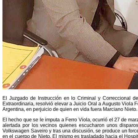
El Juzgado de Instrucción en lo Criminal y Correccional de
Extraordinaria, resolvió elevar a Juicio Oral a Augusto Viola
Argentina, en perjuicio de quien en vida fuera Marciano Nieto.
El hecho que se le imputa a Ferro Viola, ocurrió el 27 de mar
alertada por los vecinos quienes escucharon unos disparo
Volkswagen Saveiro y tras una discusión, se produce un force
en el cuerpo de Nieto. El mismo es trasladado hacia el Hospita