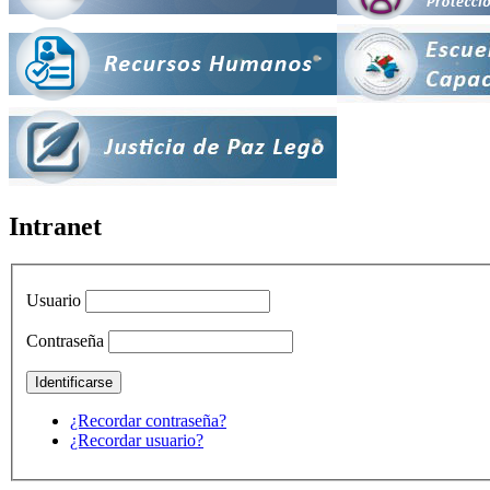
Intranet
Usuario
Contraseña
¿Recordar contraseña?
¿Recordar usuario?