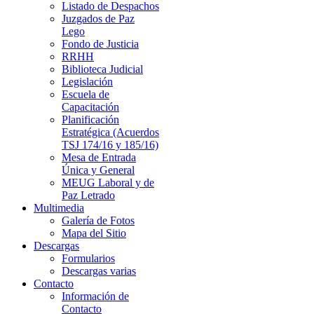
Listado de Despachos
Juzgados de Paz
Lego
Fondo de Justicia
RRHH
Biblioteca Judicial
Legislación
Escuela de
Capacitación
Planificación
Estratégica (Acuerdos
TSJ 174/16 y 185/16)
Mesa de Entrada
Única y General
MEUG Laboral y de
Paz Letrado
Multimedia
Galería de Fotos
Mapa del Sitio
Descargas
Formularios
Descargas varias
Contacto
Información de
Contacto