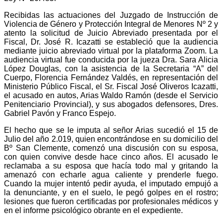
Recibidas las actuaciones del Juzgado de Instrucción de
Violencia de Género y Protección Integral de Menores Nº 2 y
atento la solicitud de Juicio Abreviado presentada por el
Fiscal, Dr. José R. Icazatti se estableció que la audiencia
mediante juicio abreviado virtual por la plataforma Zoom.
La
audiencia virtual fue conducida por la jueza Dra.
Sara Alicia
López Douglas, con la asistencia de la Secretaria “A” del
Cuerpo, Florencia Fernández Valdés, en representación del
Ministerio Público Fiscal, el Sr. Fiscal José Oliveros Icazatti,
el acusado en autos, Arias Waldo Ramón (desde el Servicio
Penitenciario Provincial), y sus abogados defensores, Dres.
Gabriel Pavón y Franco Espejo.
El hecho que se le imputa al señor Arias sucedió el 15 de
Julio del año 2.019, quien encontrándose en su domicilio del
Bº San Clemente, comenzó una discusión con su esposa,
con quien convive desde hace cinco años. El acusado le
reclamaba a su esposa que hacía todo mal y gritando la
amenazó con echarle agua caliente y prenderle fuego.
Cuando la mujer intentó pedir ayuda, el imputado empujó a
la denunciante, y en el suelo, le pegó golpes en el rostro;
lesiones que fueron certificadas por profesionales médicos y
en el informe psicológico obrante en el expediente.