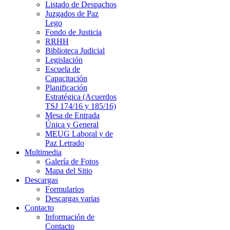
Listado de Despachos
Juzgados de Paz
Lego
Fondo de Justicia
RRHH
Biblioteca Judicial
Legislación
Escuela de
Capacitación
Planificación
Estratégica (Acuerdos
TSJ 174/16 y 185/16)
Mesa de Entrada
Única y General
MEUG Laboral y de
Paz Letrado
Multimedia
Galería de Fotos
Mapa del Sitio
Descargas
Formularios
Descargas varias
Contacto
Información de
Contacto