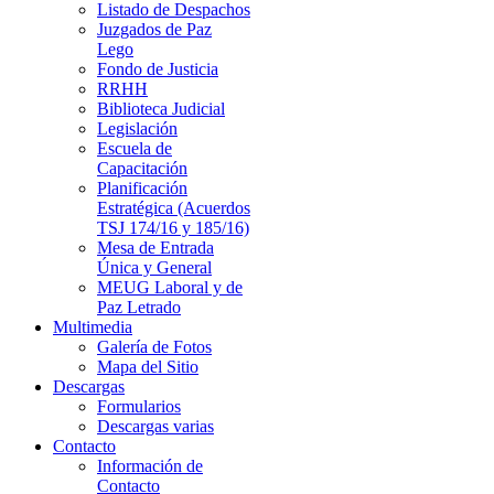
Listado de Despachos
Juzgados de Paz
Lego
Fondo de Justicia
RRHH
Biblioteca Judicial
Legislación
Escuela de
Capacitación
Planificación
Estratégica (Acuerdos
TSJ 174/16 y 185/16)
Mesa de Entrada
Única y General
MEUG Laboral y de
Paz Letrado
Multimedia
Galería de Fotos
Mapa del Sitio
Descargas
Formularios
Descargas varias
Contacto
Información de
Contacto