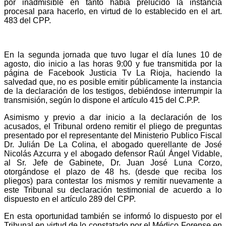
por inadmisible en tanto había prelucido la instancia
procesal para hacerlo, en virtud de lo establecido en el art.
483 del CPP.
En la segunda jornada que tuvo lugar el día lunes 10 de
agosto, dio inicio a las horas 9:00 y fue transmitida por la
página de Facebook Justicia Tv La Rioja, haciendo la
salvedad que, no es posible emitir públicamente la instancia
de la declaración de los testigos, debiéndose interrumpir la
transmisión, según lo dispone el artículo 415 del C.P.P.
Asimismo y previo a dar inicio a la declaración de los
acusados, el Tribunal ordeno remitir el pliego de preguntas
presentado por el representante del Ministerio Publico Fiscal
Dr. Julián De La Colina, el abogado querellante de José
Nicolás Azcurra y el abogado defensor Raúl Ángel Vidable,
al Sr. Jefe de Gabinete, Dr. Juan José Luna Corzo,
otorgándose el plazo de 48 hs. (desde que reciba los
pliegos) para contestar los mismos y remitir nuevamente a
este Tribunal su declaración testimonial de acuerdo a lo
dispuesto en el artículo 289 del CPP.
En esta oportunidad también se informó lo dispuesto por el
Tribunal en virtud de lo constatado por el Médico Forense en