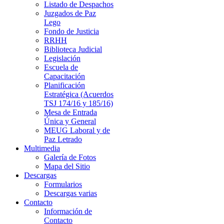
Listado de Despachos
Juzgados de Paz
Lego
Fondo de Justicia
RRHH
Biblioteca Judicial
Legislación
Escuela de
Capacitación
Planificación
Estratégica (Acuerdos
TSJ 174/16 y 185/16)
Mesa de Entrada
Única y General
MEUG Laboral y de
Paz Letrado
Multimedia
Galería de Fotos
Mapa del Sitio
Descargas
Formularios
Descargas varias
Contacto
Información de
Contacto