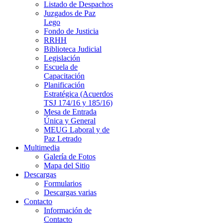
Listado de Despachos
Juzgados de Paz
Lego
Fondo de Justicia
RRHH
Biblioteca Judicial
Legislación
Escuela de
Capacitación
Planificación
Estratégica (Acuerdos
TSJ 174/16 y 185/16)
Mesa de Entrada
Única y General
MEUG Laboral y de
Paz Letrado
Multimedia
Galería de Fotos
Mapa del Sitio
Descargas
Formularios
Descargas varias
Contacto
Información de
Contacto