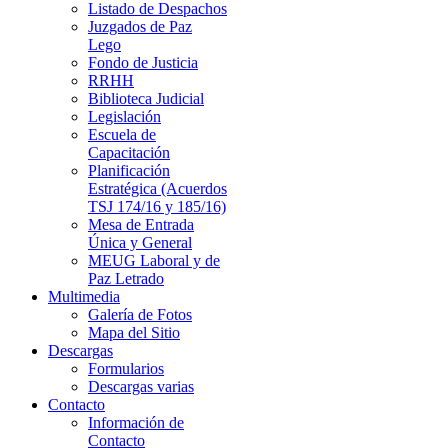
Listado de Despachos
Juzgados de Paz
Lego
Fondo de Justicia
RRHH
Biblioteca Judicial
Legislación
Escuela de
Capacitación
Planificación
Estratégica (Acuerdos
TSJ 174/16 y 185/16)
Mesa de Entrada
Única y General
MEUG Laboral y de
Paz Letrado
Multimedia
Galería de Fotos
Mapa del Sitio
Descargas
Formularios
Descargas varias
Contacto
Información de
Contacto