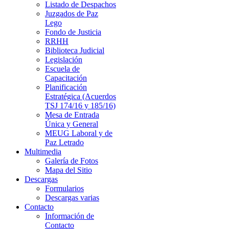
Listado de Despachos
Juzgados de Paz
Lego
Fondo de Justicia
RRHH
Biblioteca Judicial
Legislación
Escuela de
Capacitación
Planificación
Estratégica (Acuerdos
TSJ 174/16 y 185/16)
Mesa de Entrada
Única y General
MEUG Laboral y de
Paz Letrado
Multimedia
Galería de Fotos
Mapa del Sitio
Descargas
Formularios
Descargas varias
Contacto
Información de
Contacto