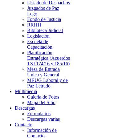
Listado de Despachos
Juzgados de Paz
Lego
Fondo de Justicia
RRHH
Biblioteca Judicial
Legislación
Escuela de
Capacitación
Planificación
Estratégica (Acuerdos
TSJ 174/16 y 185/16)
Mesa de Entrada
Única y General
MEUG Laboral y de
Paz Letrado
Multimedia
Galería de Fotos
Mapa del Sitio
Descargas
Formularios
Descargas varias
Contacto
Información de
Contacto