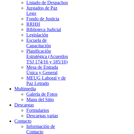
Listado de Despachos
Juzgados de Paz
Lego
Fondo de Justicia
RRHH
Biblioteca Judicial
Legislación
Escuela de
Capacitación
Planificación
Estratégica (Acuerdos
TSJ 174/16 y 185/16)
Mesa de Entrada
Única y General
MEUG Laboral y de
Paz Letrado
Multimedia
Galería de Fotos
Mapa del Sitio
Descargas
Formularios
Descargas varias
Contacto
Información de
Contacto