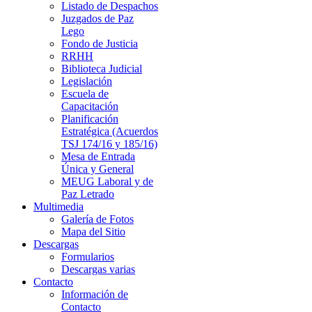
Listado de Despachos
Juzgados de Paz
Lego
Fondo de Justicia
RRHH
Biblioteca Judicial
Legislación
Escuela de
Capacitación
Planificación
Estratégica (Acuerdos
TSJ 174/16 y 185/16)
Mesa de Entrada
Única y General
MEUG Laboral y de
Paz Letrado
Multimedia
Galería de Fotos
Mapa del Sitio
Descargas
Formularios
Descargas varias
Contacto
Información de
Contacto