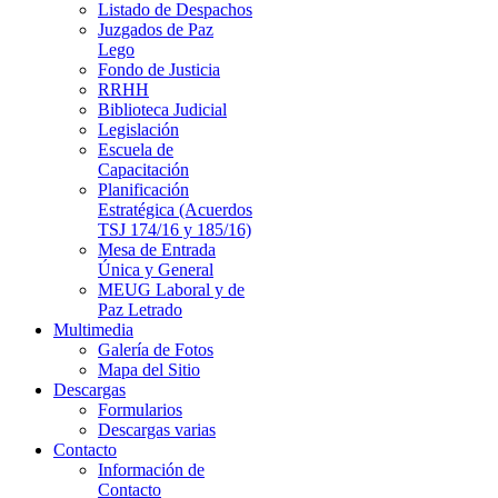
Listado de Despachos
Juzgados de Paz
Lego
Fondo de Justicia
RRHH
Biblioteca Judicial
Legislación
Escuela de
Capacitación
Planificación
Estratégica (Acuerdos
TSJ 174/16 y 185/16)
Mesa de Entrada
Única y General
MEUG Laboral y de
Paz Letrado
Multimedia
Galería de Fotos
Mapa del Sitio
Descargas
Formularios
Descargas varias
Contacto
Información de
Contacto