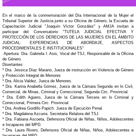
En el marco de la conmemoración del Día Internacional de la Mujer el
Tribunal Superior de Justicia junto a su Oficina de Género, la Escuela de
Capacitación Judicial "Joaquín Víctor González" y AMJA invitan a
participar del Conversatorio "TUTELA JUDICIAL EFECTIVA Y
PROTECCIÓN DE LOS DERECHOS DE LAS MUJERES EN EL ÁMBITO
JUDICIAL: EXPERENCIAS DE ABORDAJE, ASPECTOS
PROCEDIMENTALES E INSTITUCIONALES".
Apertura: Dra. Gabriela I. Asis, Vocal del TSJ, Responsable de la Oficina
de Género.
Disertantes:
* Dra. Jessica Díaz Marano, Jueza de instrucción en Violencia de Género
y Protección Integral de Menores
* Dra. Alicia Valdez, Jueza de Menores.
* ⁠Dra. Karina Anabella Gómez, Jueza de la Cámara Segunda en lo Civil,
Comercial, de Minas, Criminal y Correccional, Segunda Circ. Provincial.
* Dra. Edith Agüero, Jueza de la Cámara Tercera en lo Criminal y
Correccional, Primera Circ. Provincial.
* Dra. Andrea Gordillo Papich. Jueza de Ejecución Penal.
* Dra. Magdalena Azcurra. Secretaria Relatora del TSJ.
* Dra. Fabiana Ascoeta, Defensora Oficial de Niñas, Niños, Adolescentes
e Incapaces del MPD.
* Dra. Laura Rivero, Defensora Oficial de Niñas, Niños, Adolescentes e
Incapaces del MPD.