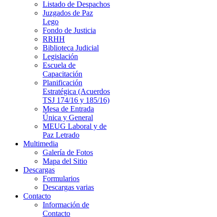
Listado de Despachos
Juzgados de Paz
Lego
Fondo de Justicia
RRHH
Biblioteca Judicial
Legislación
Escuela de
Capacitación
Planificación
Estratégica (Acuerdos
TSJ 174/16 y 185/16)
Mesa de Entrada
Única y General
MEUG Laboral y de
Paz Letrado
Multimedia
Galería de Fotos
Mapa del Sitio
Descargas
Formularios
Descargas varias
Contacto
Información de
Contacto