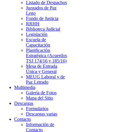
Listado de Despachos
Juzgados de Paz
Lego
Fondo de Justicia
RRHH
Biblioteca Judicial
Legislación
Escuela de
Capacitación
Planificación
Estratégica (Acuerdos
TSJ 174/16 y 185/16)
Mesa de Entrada
Única y General
MEUG Laboral y de
Paz Letrado
Multimedia
Galería de Fotos
Mapa del Sitio
Descargas
Formularios
Descargas varias
Contacto
Información de
Contacto