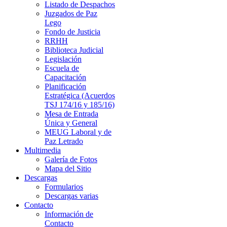
Listado de Despachos
Juzgados de Paz
Lego
Fondo de Justicia
RRHH
Biblioteca Judicial
Legislación
Escuela de
Capacitación
Planificación
Estratégica (Acuerdos
TSJ 174/16 y 185/16)
Mesa de Entrada
Única y General
MEUG Laboral y de
Paz Letrado
Multimedia
Galería de Fotos
Mapa del Sitio
Descargas
Formularios
Descargas varias
Contacto
Información de
Contacto