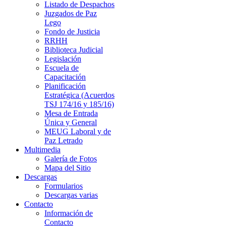
Listado de Despachos
Juzgados de Paz
Lego
Fondo de Justicia
RRHH
Biblioteca Judicial
Legislación
Escuela de
Capacitación
Planificación
Estratégica (Acuerdos
TSJ 174/16 y 185/16)
Mesa de Entrada
Única y General
MEUG Laboral y de
Paz Letrado
Multimedia
Galería de Fotos
Mapa del Sitio
Descargas
Formularios
Descargas varias
Contacto
Información de
Contacto