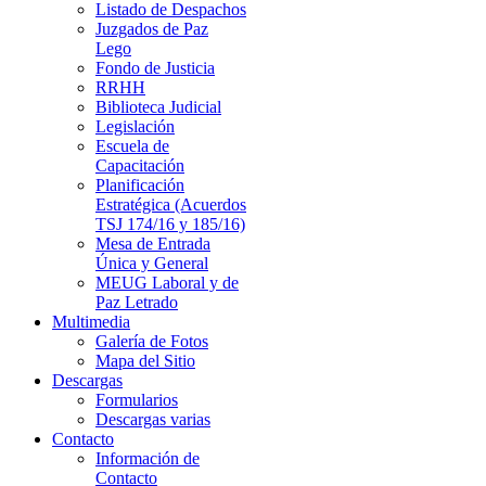
Listado de Despachos
Juzgados de Paz
Lego
Fondo de Justicia
RRHH
Biblioteca Judicial
Legislación
Escuela de
Capacitación
Planificación
Estratégica (Acuerdos
TSJ 174/16 y 185/16)
Mesa de Entrada
Única y General
MEUG Laboral y de
Paz Letrado
Multimedia
Galería de Fotos
Mapa del Sitio
Descargas
Formularios
Descargas varias
Contacto
Información de
Contacto