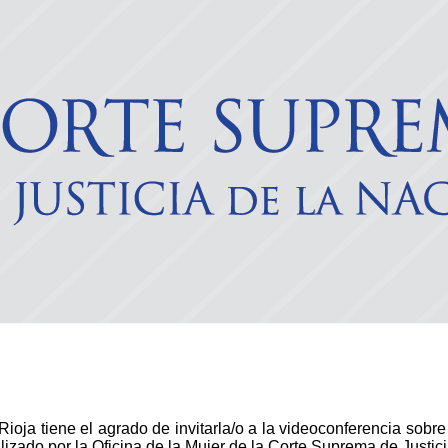
ioja tiene el agrado de invitarla/o a la videoconferencia sobre
lizado por la Oficina de la Mujer de la Corte Suprema de Justic