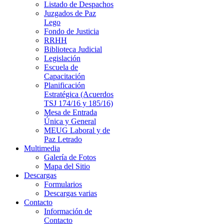
Listado de Despachos
Juzgados de Paz
Lego
Fondo de Justicia
RRHH
Biblioteca Judicial
Legislación
Escuela de
Capacitación
Planificación
Estratégica (Acuerdos
TSJ 174/16 y 185/16)
Mesa de Entrada
Única y General
MEUG Laboral y de
Paz Letrado
Multimedia
Galería de Fotos
Mapa del Sitio
Descargas
Formularios
Descargas varias
Contacto
Información de
Contacto