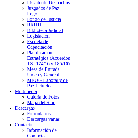
Listado de Despachos
Juzgados de Paz
Lego
Fondo de Justicia
RRHH
Biblioteca Judicial
Legislación
Escuela de
Capacitación
Planificación
Estratégica (Acuerdos
TSJ 174/16 y 185/16)
Mesa de Entrada
Única y General
MEUG Laboral y de
Paz Letrado
Multimedia
Galería de Fotos
Mapa del Sitio
Descargas
Formularios
Descargas varias
Contacto
Información de
Contacto