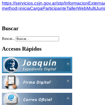
https://servicios.csjn.gov.ar/stp/InformacionExtern
method=iniciaCargaParticipanteTallerWebMultiJur
Buscar
Buscar...
Accesos Rápidos