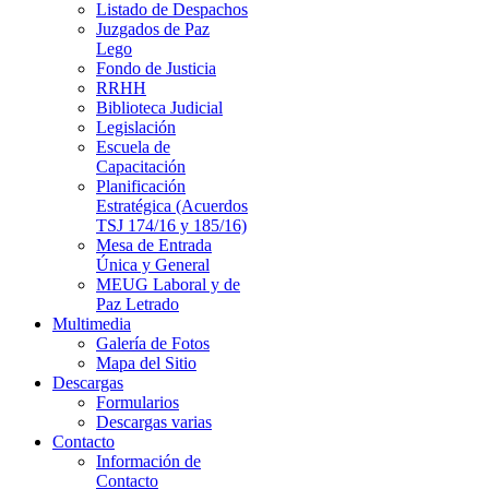
Listado de Despachos
Juzgados de Paz
Lego
Fondo de Justicia
RRHH
Biblioteca Judicial
Legislación
Escuela de
Capacitación
Planificación
Estratégica (Acuerdos
TSJ 174/16 y 185/16)
Mesa de Entrada
Única y General
MEUG Laboral y de
Paz Letrado
Multimedia
Galería de Fotos
Mapa del Sitio
Descargas
Formularios
Descargas varias
Contacto
Información de
Contacto