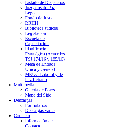
Listado de Despachos
Juzgados de Paz
Lego
Fondo de Justicia
RRHH
Biblioteca Judicial
Legislación
Escuela de
Capacitación
Planificación
Estratégica (Acuerdos
TSJ 174/16 y 185/16)
Mesa de Entrada
Única y General
MEUG Laboral y de
Paz Letrado
Multimedia
Galería de Fotos
Mapa del Sitio
Descargas
Formularios
Descargas varias
Contacto
Información de
Contacto