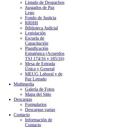
Listado de Despachos
Juzgados de Paz
Lego
Fondo de Justicia
RRHH
Biblioteca Judicial
Legislación
Escuela de
Capacitación
Planificación
Estratégica (Acuerdos
TSJ 174/16 y 185/16)
Mesa de Entrada
Única y General
MEUG Laboral y de
Paz Letrado
Multimedia
Galería de Fotos
Mapa del Sitio
Descargas
Formularios
Descargas varias
Contacto
Información de
Contacto