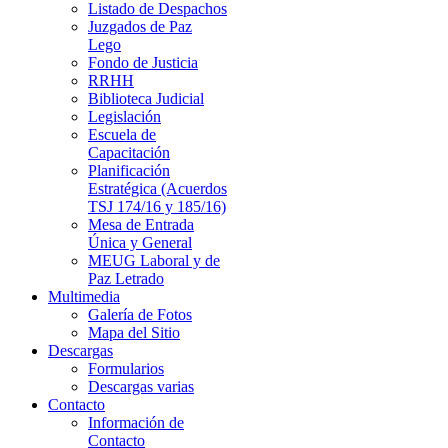
Listado de Despachos
Juzgados de Paz
Lego
Fondo de Justicia
RRHH
Biblioteca Judicial
Legislación
Escuela de
Capacitación
Planificación
Estratégica (Acuerdos
TSJ 174/16 y 185/16)
Mesa de Entrada
Única y General
MEUG Laboral y de
Paz Letrado
Multimedia
Galería de Fotos
Mapa del Sitio
Descargas
Formularios
Descargas varias
Contacto
Información de
Contacto