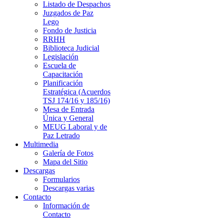
Listado de Despachos
Juzgados de Paz
Lego
Fondo de Justicia
RRHH
Biblioteca Judicial
Legislación
Escuela de
Capacitación
Planificación
Estratégica (Acuerdos
TSJ 174/16 y 185/16)
Mesa de Entrada
Única y General
MEUG Laboral y de
Paz Letrado
Multimedia
Galería de Fotos
Mapa del Sitio
Descargas
Formularios
Descargas varias
Contacto
Información de
Contacto