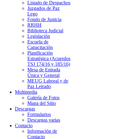
Listado de Despachos
Juzgados de Paz
Lego
Fondo de Justicia
RRHH
Biblioteca Judicial
Legislación
Escuela de
Capacitación
Planificación
Estratégica (Acuerdos
TSJ 174/16 y 185/16)
Mesa de Entrada
Única y General
MEUG Laboral y de
Paz Letrado
Multimedia
Galería de Fotos
Mapa del Sitio
Descargas
Formularios
Descargas varias
Contacto
Información de
Contacto