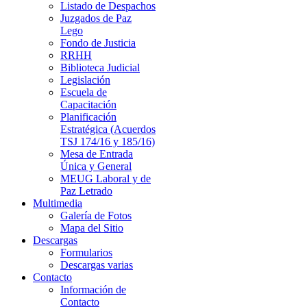
Listado de Despachos
Juzgados de Paz
Lego
Fondo de Justicia
RRHH
Biblioteca Judicial
Legislación
Escuela de
Capacitación
Planificación
Estratégica (Acuerdos
TSJ 174/16 y 185/16)
Mesa de Entrada
Única y General
MEUG Laboral y de
Paz Letrado
Multimedia
Galería de Fotos
Mapa del Sitio
Descargas
Formularios
Descargas varias
Contacto
Información de
Contacto