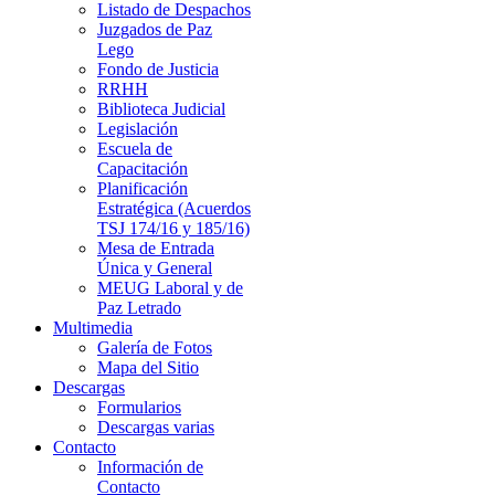
Listado de Despachos
Juzgados de Paz
Lego
Fondo de Justicia
RRHH
Biblioteca Judicial
Legislación
Escuela de
Capacitación
Planificación
Estratégica (Acuerdos
TSJ 174/16 y 185/16)
Mesa de Entrada
Única y General
MEUG Laboral y de
Paz Letrado
Multimedia
Galería de Fotos
Mapa del Sitio
Descargas
Formularios
Descargas varias
Contacto
Información de
Contacto