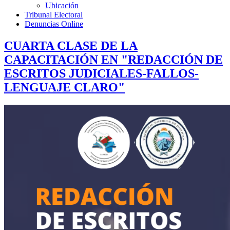
Ubicación
Tribunal Electoral
Denuncias Online
CUARTA CLASE DE LA
CAPACITACIÓN EN "REDACCIÓN DE
ESCRITOS JUDICIALES-FALLOS-
LENGUAJE CLARO"