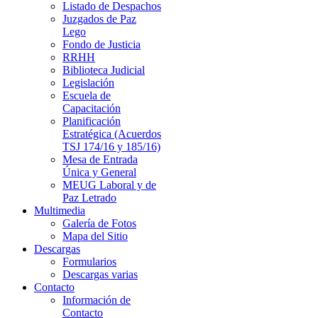
Listado de Despachos
Juzgados de Paz
Lego
Fondo de Justicia
RRHH
Biblioteca Judicial
Legislación
Escuela de
Capacitación
Planificación
Estratégica (Acuerdos
TSJ 174/16 y 185/16)
Mesa de Entrada
Única y General
MEUG Laboral y de
Paz Letrado
Multimedia
Galería de Fotos
Mapa del Sitio
Descargas
Formularios
Descargas varias
Contacto
Información de
Contacto