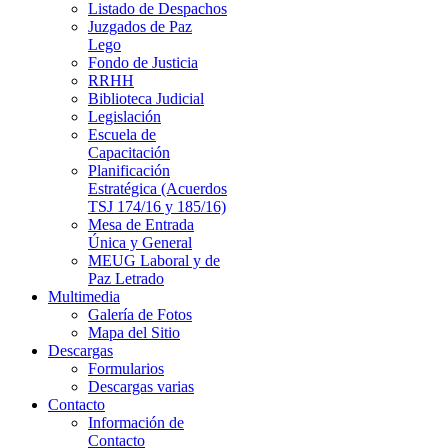
Listado de Despachos
Juzgados de Paz
Lego
Fondo de Justicia
RRHH
Biblioteca Judicial
Legislación
Escuela de
Capacitación
Planificación
Estratégica (Acuerdos
TSJ 174/16 y 185/16)
Mesa de Entrada
Única y General
MEUG Laboral y de
Paz Letrado
Multimedia
Galería de Fotos
Mapa del Sitio
Descargas
Formularios
Descargas varias
Contacto
Información de
Contacto