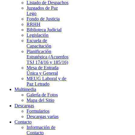
Listado de Despachos
Juzgados de Paz
Lego
Fondo de Justicia
RRHH
Biblioteca Judicial
Legislación
Escuela de
Capacitación
Planificación
Estratégica (Acuerdos
TSJ 174/16 y 185/16)
Mesa de Entrada
Única y General
MEUG Laboral y de
Paz Letrado
Multimedia
Galería de Fotos
Mapa del Sitio
Descargas
Formularios
Descargas varias
Contacto
Información de
Contacto