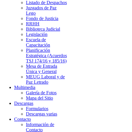
Listado de Despachos
Juzgados de Paz
Lego
Fondo de Justicia
RRHH
Biblioteca Judicial
Legislación
Escuela de
Capacitación
Planificación
Estratégica (Acuerdos
TSJ 174/16 y 185/16)
Mesa de Entrada
Única y General
MEUG Laboral y de
Paz Letrado
Multimedia
Galería de Fotos
Mapa del Sitio
Descargas
Formularios
Descargas varias
Contacto
Información de
Contacto