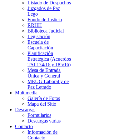
Listado de Despachos
Juzgados de Paz
Lego
Fondo de Justicia
RRHH
Biblioteca Judicial
Legislación
Escuela de
Capacitación
Planificación
Estratégica (Acuerdos
TSJ 174/16 y 185/16)
Mesa de Entrada
Única y General
MEUG Laboral y de
Paz Letrado
Multimedia
Galería de Fotos
Mapa del Sitio
Descargas
Formularios
Descargas varias
Contacto
Información de
Contacto