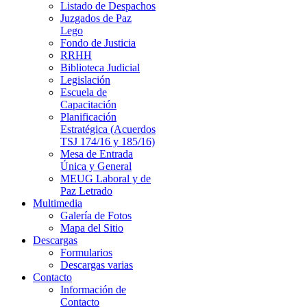
Listado de Despachos
Juzgados de Paz
Lego
Fondo de Justicia
RRHH
Biblioteca Judicial
Legislación
Escuela de
Capacitación
Planificación
Estratégica (Acuerdos
TSJ 174/16 y 185/16)
Mesa de Entrada
Única y General
MEUG Laboral y de
Paz Letrado
Multimedia
Galería de Fotos
Mapa del Sitio
Descargas
Formularios
Descargas varias
Contacto
Información de
Contacto