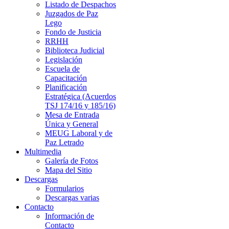
Listado de Despachos
Juzgados de Paz
Lego
Fondo de Justicia
RRHH
Biblioteca Judicial
Legislación
Escuela de
Capacitación
Planificación
Estratégica (Acuerdos
TSJ 174/16 y 185/16)
Mesa de Entrada
Única y General
MEUG Laboral y de
Paz Letrado
Multimedia
Galería de Fotos
Mapa del Sitio
Descargas
Formularios
Descargas varias
Contacto
Información de
Contacto