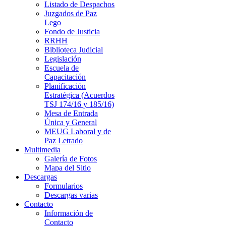
Listado de Despachos
Juzgados de Paz
Lego
Fondo de Justicia
RRHH
Biblioteca Judicial
Legislación
Escuela de
Capacitación
Planificación
Estratégica (Acuerdos
TSJ 174/16 y 185/16)
Mesa de Entrada
Única y General
MEUG Laboral y de
Paz Letrado
Multimedia
Galería de Fotos
Mapa del Sitio
Descargas
Formularios
Descargas varias
Contacto
Información de
Contacto