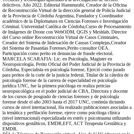
delictivos. Año 2022. Editorial Hammurabi, Creador de la Oficina
de Reconstrucción Virtual de la dirección general de Policía Judicial
de la Provincia de Córdoba Argentina, Fundador y Coordinador
académico de la Diplomatura en Ciencias Forenses e Investigación
Criminal. Universidad Católica de Córdoba,Curso de Procesamiento
de Imágenes de Drone con WebODM, QGIS y Meshlab, Director
del Curso online Reconstrucción Virtual de Casos Criminales,
Creador del Sistema de Indexación de Causas Complejas,Creador
del Sistema de Pasantías Forenses,Perito consultor OEA.
Participación como perito en denuncias de fraude electoral.
MARCELA SCARAFIA: Lic. en Psicología, Magister en
Neuropsicología, Perito Oficial del Poder Judicial de la Provincia de
Córdoba, Especialista en psicología forense, Ejerció como jurado
para peritos de la corte de la justicia federal, Titular de la cátedra de
psicología forense de la carrera de especialidad en psicología
jurídica UNC, fue la primera psicóloga en realiza pericias
neuropsicológica en el poder judicial de CBA, Directora y docente
de los cursos de posgrado de ciencias forenses y de psicología
forense desde el año 2003 hasta el 2017 UNC, continúa dictando
cursos de nivel internacional, Ha realizado publicaciones asociadas a
la temática y perfilación forense, ejerce como psicóloga clínica
(nivel internacional) especializada en estrés y psicotrauma utilizando
dispositivos gestálticos, EMDR,EFT, ACT Terapeuta Gestáltica y
EMDR.