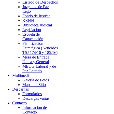
Listado de Despachos
Juzgados de Paz
Lego
Fondo de Justicia
RRHH
Biblioteca Judicial
Legislación
Escuela de
Capacitación
Planificación
Estratégica (Acuerdos
TSJ 174/16 y 185/16)
Mesa de Entrada
Única y General
MEUG Laboral y de
Paz Letrado
Multimedia
Galería de Fotos
Mapa del Sitio
Descargas
Formularios
Descargas varias
Contacto
Información de
Contacto