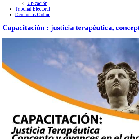
Ubicación
Tribunal Electoral
Denuncias Online
Capacitación : justicia terapéutica, concep