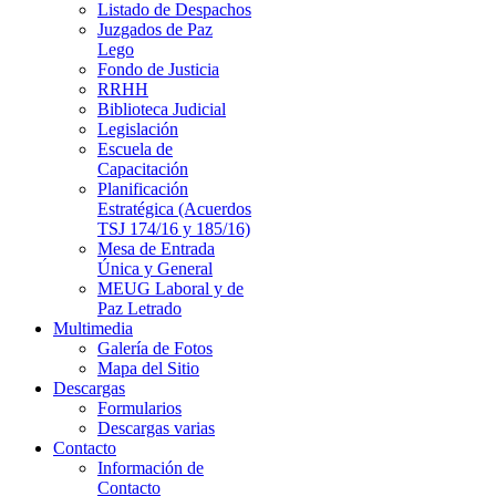
Listado de Despachos
Juzgados de Paz
Lego
Fondo de Justicia
RRHH
Biblioteca Judicial
Legislación
Escuela de
Capacitación
Planificación
Estratégica (Acuerdos
TSJ 174/16 y 185/16)
Mesa de Entrada
Única y General
MEUG Laboral y de
Paz Letrado
Multimedia
Galería de Fotos
Mapa del Sitio
Descargas
Formularios
Descargas varias
Contacto
Información de
Contacto