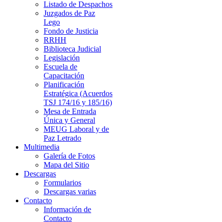
Listado de Despachos
Juzgados de Paz
Lego
Fondo de Justicia
RRHH
Biblioteca Judicial
Legislación
Escuela de
Capacitación
Planificación
Estratégica (Acuerdos
TSJ 174/16 y 185/16)
Mesa de Entrada
Única y General
MEUG Laboral y de
Paz Letrado
Multimedia
Galería de Fotos
Mapa del Sitio
Descargas
Formularios
Descargas varias
Contacto
Información de
Contacto