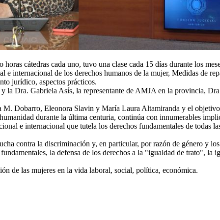
ro horas cátedras cada uno, tuvo una clase cada 15 días durante los mes
nal e internacional de los derechos humanos de la mujer, Medidas de re
o jurídico, aspectos prácticos.
ra y la Dra. Gabriela Asís, la representante de AMJA en la provincia, 
a M. Dobarro, Eleonora Slavin y María Laura Altamiranda y el objetivo 
umanidad durante la última centuria, continúa con innumerables implic
ional e internacional que tutela los derechos fundamentales de todas las 
ucha contra la discriminación y, en particular, por razón de género y lo
 fundamentales, la defensa de los derechos a la "igualdad de trato", la 
ión de las mujeres en la vida laboral, social, política, económica.