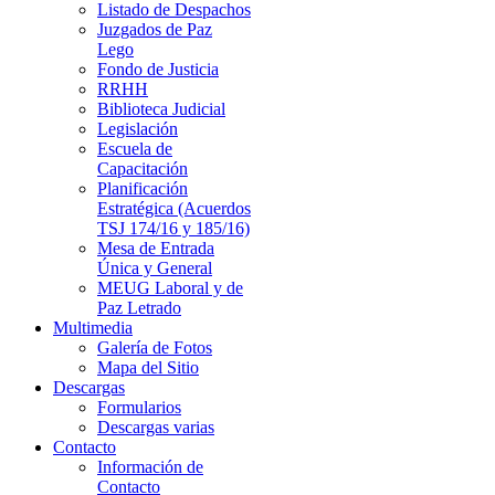
Listado de Despachos
Juzgados de Paz
Lego
Fondo de Justicia
RRHH
Biblioteca Judicial
Legislación
Escuela de
Capacitación
Planificación
Estratégica (Acuerdos
TSJ 174/16 y 185/16)
Mesa de Entrada
Única y General
MEUG Laboral y de
Paz Letrado
Multimedia
Galería de Fotos
Mapa del Sitio
Descargas
Formularios
Descargas varias
Contacto
Información de
Contacto