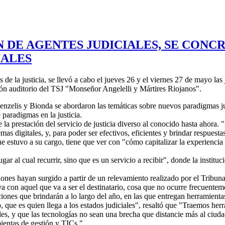
 DE AGENTES JUDICIALES, SE CONC
IALES
e la justicia, se llevó a cabo el jueves 26 y el viernes 27 de mayo las
lón auditorio del TSJ "Monseñor Angelelli y Mártires Riojanos".
enzelis y Bionda se abordaron las temáticas sobre nuevos paradigmas jud
paradigmas en la justicia.
 la prestación del servicio de justicia diverso al conocido hasta ahor
emas digitales, y, para poder ser efectivos, eficientes y brindar respues
e estuvo a su cargo, tiene que ver con "cómo capitalizar la experiencia 
gar al cual recurrir, sino que es un servicio a recibir", donde la instituci
ones hayan surgido a partir de un relevamiento realizado por el Tribunal
a con aquel que va a ser el destinatario, cosa que no ocurre frecuentem
ciones que brindarán a lo largo del año, en las que entregan herramienta
io, que es quien llega a los estados judiciales", resaltó que "Traemos h
bles, y que las tecnologías no sean una brecha que distancie más al ciu
mientas de gestión y TICs."