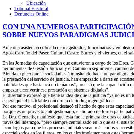
Ubicación
Tribunal Electoral
Denuncias Online
CON UNA NUMEROSA PARTICIPACIÓN
SOBRE NUEVOS PARADIGMAS JUDIC
Ante una asistencia colmada de magistrados, funcionarios y empleados d
Agost Carreño del Paseo Cultural Castro Barros y el viernes, en el sa
En las Jornadas de capacitación que estuvieron a cargo de los Dres. G
herramientas de Gestión Judicial y el Camino a seguir en el cambio de 
Bionda explicó que la sociedad está transitando hacia un paradigma de
la prestación del servicio de justicia, han empezado a darse en ecosist
habilidades que hasta acá no teníamos", precisó que la capacitación qu
empezar a convertir esa prestación en sistemas digitales".
El disertante expresó que tiene la idea de que la justicia "ya no es un lu
espera que el justiciable concurra a cierto lugar geográfico".
Por ese motivo, el profesional destacó el hecho de que estas capacitaci
porque es un proyecto autogestionado, elaborado de forma participativ
La Dra. Genzelis, manifestó que, esta fue la primera de otras capacita
través del liderazgo, "pero siempre centralizado en lo que es el usuar
tecnologías para que los procesos judiciales sean más cortos y accesi
especializados en los fueros, en los cuales implementaron estas herra