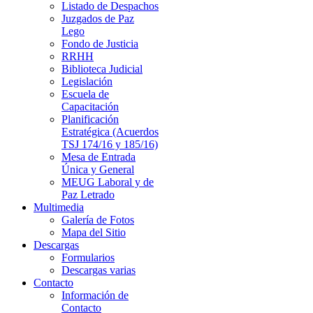
Listado de Despachos
Juzgados de Paz
Lego
Fondo de Justicia
RRHH
Biblioteca Judicial
Legislación
Escuela de
Capacitación
Planificación
Estratégica (Acuerdos
TSJ 174/16 y 185/16)
Mesa de Entrada
Única y General
MEUG Laboral y de
Paz Letrado
Multimedia
Galería de Fotos
Mapa del Sitio
Descargas
Formularios
Descargas varias
Contacto
Información de
Contacto