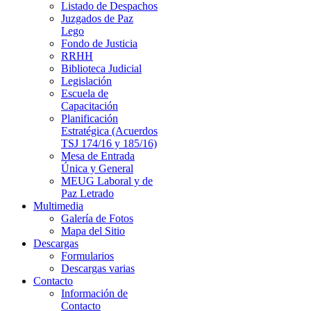
Listado de Despachos
Juzgados de Paz
Lego
Fondo de Justicia
RRHH
Biblioteca Judicial
Legislación
Escuela de
Capacitación
Planificación
Estratégica (Acuerdos
TSJ 174/16 y 185/16)
Mesa de Entrada
Única y General
MEUG Laboral y de
Paz Letrado
Multimedia
Galería de Fotos
Mapa del Sitio
Descargas
Formularios
Descargas varias
Contacto
Información de
Contacto