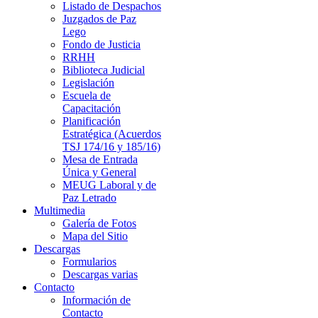
Listado de Despachos
Juzgados de Paz
Lego
Fondo de Justicia
RRHH
Biblioteca Judicial
Legislación
Escuela de
Capacitación
Planificación
Estratégica (Acuerdos
TSJ 174/16 y 185/16)
Mesa de Entrada
Única y General
MEUG Laboral y de
Paz Letrado
Multimedia
Galería de Fotos
Mapa del Sitio
Descargas
Formularios
Descargas varias
Contacto
Información de
Contacto