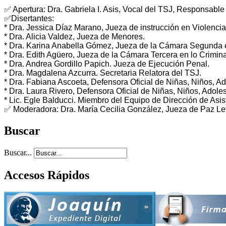
✅ Apertura: Dra. Gabriela I. Asis, Vocal del TSJ, Responsable
✅Disertantes:
* Dra. Jessica Díaz Marano, Jueza de instrucción en Violenci
* Dra. Alicia Valdez, Jueza de Menores.
* ⁠Dra. Karina Anabella Gómez, Jueza de la Cámara Segunda en
* Dra. Edith Agüero, Jueza de la Cámara Tercera en lo Criminal
* Dra. Andrea Gordillo Papich. Jueza de Ejecución Penal.
* Dra. Magdalena Azcurra. Secretaria Relatora del TSJ.
* Dra. Fabiana Ascoeta, Defensora Oficial de Niñas, Niños, 
* Dra. Laura Rivero, Defensora Oficial de Niñas, Niños, Adol
* Lic. Egle Balducci. Miembro del Equipo de Dirección de Asis
✅ Moderadora: Dra. María Cecilia González, Jueza de Paz L
Buscar
Buscar...
Accesos Rápidos