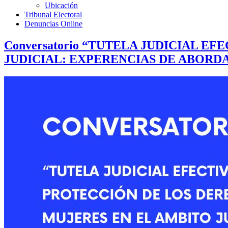
Ubicación
Tribunal Electoral
Denuncias Online
Conversatorio “TUTELA JUDICIAL 
JUDICIAL: EXPERENCIAS DE ABORD