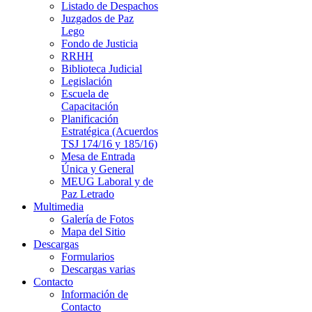
Listado de Despachos
Juzgados de Paz
Lego
Fondo de Justicia
RRHH
Biblioteca Judicial
Legislación
Escuela de
Capacitación
Planificación
Estratégica (Acuerdos
TSJ 174/16 y 185/16)
Mesa de Entrada
Única y General
MEUG Laboral y de
Paz Letrado
Multimedia
Galería de Fotos
Mapa del Sitio
Descargas
Formularios
Descargas varias
Contacto
Información de
Contacto